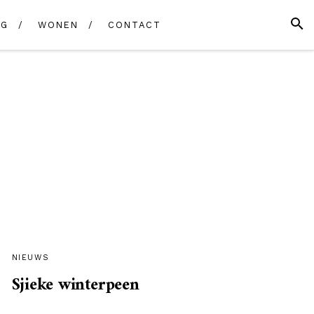
SEAR
NG
WONEN
CONTACT
DE
WONEN
CONTACT
VERENIGING
NIEUWS
Sjieke winterpeen